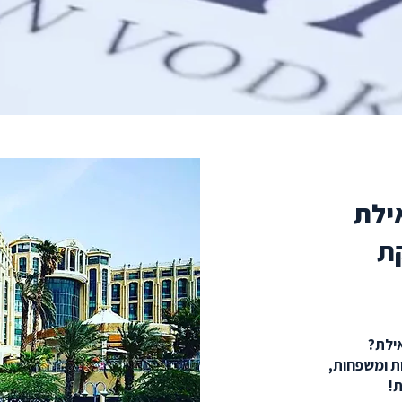
ילת
קת
ילת?
ות ומשפחות,
ת!