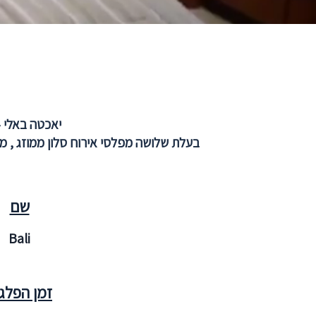
יאכטה באלי 24 מטר אורך, נבנתה במספנת בוטיק בריטית, הספינה היוקרתית ביותר באילת .
בעלת שלושה מפלסי אירוח סלון ממוזג , מע
שם
Bali
זמן הפלג