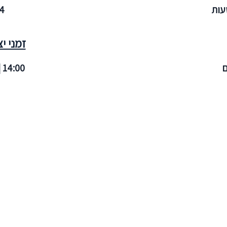
24 מ
זמני י
| 14:00